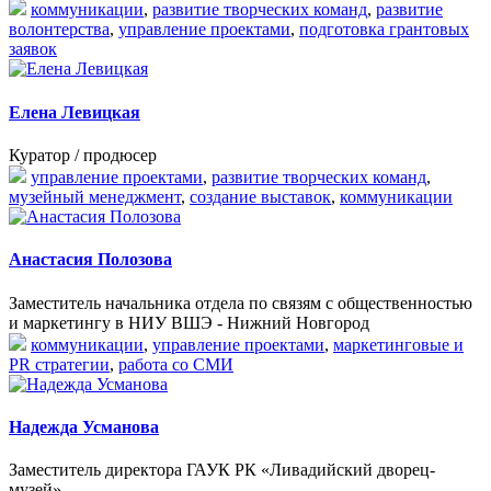
коммуникации
,
развитие творческих команд
,
развитие
волонтерства
,
управление проектами
,
подготовка грантовых
заявок
Елена Левицкая
Куратор / продюсер
управление проектами
,
развитие творческих команд
,
музейный менеджмент
,
создание выставок
,
коммуникации
Анастасия Полозова
Заместитель начальника отдела по связям с общественностью
и маркетингу в НИУ ВШЭ - Нижний Новгород
коммуникации
,
управление проектами
,
маркетинговые и
PR стратегии
,
работа со СМИ
Надежда Усманова
Заместитель директора ГАУК РК «Ливадийский дворец-
музей»