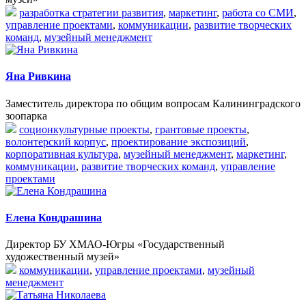
разработка стратегии развития
,
маркетинг
,
работа со СМИ
,
управление проектами
,
коммуникации
,
развитие творческих
команд
,
музейный менеджмент
Яна Ривкина
Заместитель директора по общим вопросам Калининградского
зоопарка
соционкультурные проекты
,
грантовые проекты
,
волонтерский корпус
,
проектирование экспозиций
,
корпоративная культура
,
музейный менеджмент
,
маркетинг
,
коммуникации
,
развитие творческих команд
,
управление
проектами
Елена Кондрашина
Директор БУ ХМАО-Югры «Государственный
художественный музей»
коммуникации
,
управление проектами
,
музейный
менеджмент