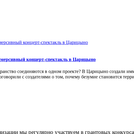
иммерсивный концерт-спектакль в Царицыно
ространство соединяются в одном проекте? В Царицыно создали
говорили с создателями о том, почему безумие становится терр
изации мы регулярно участвуем в грантовых конкурса