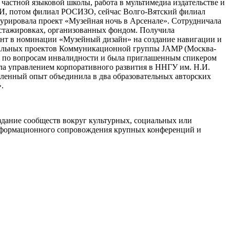
частной языковой школы, работа в мультимедиа издательстве и
ЦСИ, потом филиал РОСИЗО, сейчас Волго-Вятский филиал
курировала проект «Музейная ночь в Арсенале». Сотрудничала
 стажировках, организованных фондом. Получила
ант в номинации «Музейный дизайн» на создание навигации и
циальных проектов Коммуникационной группы JAMP (Москва-
са по вопросам инвалидности и была приглашенным спикером
ила управлением корпоративного развития в ННГУ им. Н.И.
пленный опыт объединила в два образовательных авторских
.
здание сообществ вокруг культурных, социальных или
информационного сопровождения крупных конференций и