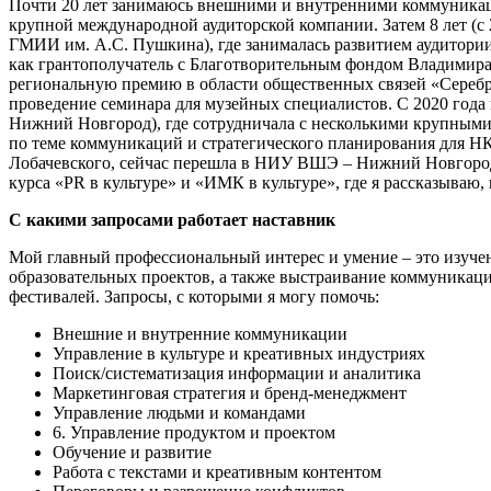
Почти 20 лет занимаюсь внешними и внутренними коммуникация
крупной международной аудиторской компании. Затем 8 лет (
ГМИИ им. А.С. Пушкина), где занималась развитием аудитории 
как грантополучатель с Благотворительным фондом Владимира
региональную премию в области общественных связей «Серебр
проведение семинара для музейных специалистов. С 2020 год
Нижний Новгород), где сотрудничала с несколькими крупными
по теме коммуникаций и стратегического планирования для НК
Лобачевского, сейчас перешла в НИУ ВШЭ – Нижний Новгород 
курса «PR в культуре» и «ИМК в культуре», где я рассказываю
С какими запросами работает наставник
Мой главный профессиональный интерес и умение – это изуче
образовательных проектов, а также выстраивание коммуника
фестивалей. Запросы, с которыми я могу помочь:
Внешние и внутренние коммуникации
Управление в культуре и креативных индустриях
Поиск/систематизация информации и аналитика
Маркетинговая стратегия и бренд-менеджмент
Управление людьми и командами
6. Управление продуктом и проектом
Обучение и развитие
Работа с текстами и креативным контентом