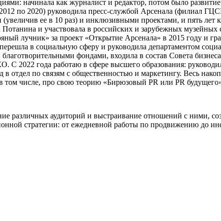
ми: начинала как журналист и редактор, потом было развитие 
с 2012 по 2020) руководила пресс-службой Арсенала (филиал Г
(увеличив ее в 10 раз) и инклюзивными проектами, и пять лет 
 Потанина и участвовала в российских и зарубежных музейных
яный лучник» за проект «Открытие Арсенала» в 2015 году и гр
а перешла в социальную сферу и руководила департаментом со
 благотворительными фондами, входила в состав Совета бизне
О. С 2022 года работаю в сфере высшего образования: руковод
в отдел по связям с общественностью и маркетингу. Весь нако
, в том числе, про свою теорию «Бирюзовый PR или PR будущего»
ние различных аудиторий и выстраивание отношений с ними, со
ционной стратегии: от ежедневной работы по продвижению до 