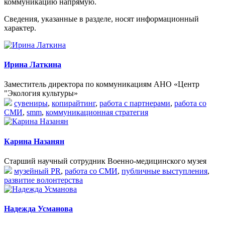
коммуникацию напрямую.
Сведения, указанные в разделе, носят информационный
характер.
Ирина Латкина
Заместитель директора по коммуникациям АНО «Центр
"Экология культуры»
сувениры
,
копирайтинг
,
работа с партнерами
,
работа со
СМИ
,
smm
,
коммуникационная стратегия
Карина Назанян
Старший научный сотрудник Военно-медицинского музея
музейный PR
,
работа со СМИ
,
публичные выступления
,
развитие волонтерства
Надежда Усманова