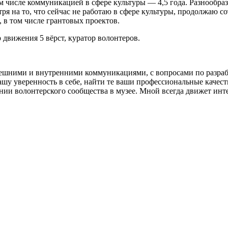
м числе коммуникацией в сфере культуры — 4,5 года. Разнообра
я на то, что сейчас не работаю в сфере культуры, продолжаю 
в том числе грантовых проектов.
движения 5 вёрст, куратор волонтеров.
ешними и внутренними коммуникациями, с вопросами по разраб
ашу уверенность в себе, найти те ваши профессиональные качеств
здании волонтерского сообщества в музее. Мной всегда движет ин