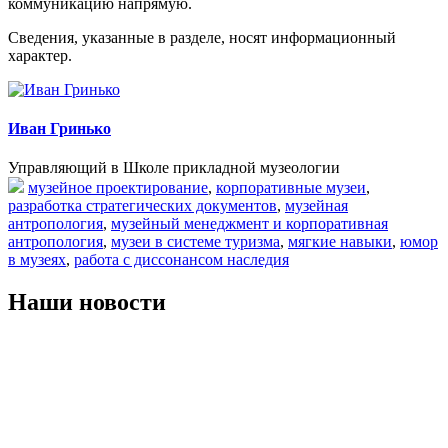
коммуникацию напрямую.
Сведения, указанные в разделе, носят информационный
характер.
Иван Гринько
Управляющий в Школе прикладной музеологии
музейное проектирование
,
корпоративные музеи
,
разработка стратегических документов
,
музейная
антропология
,
музейный менеджмент и корпоративная
антропология
,
музеи в системе туризма
,
мягкие навыки
,
юмор
в музеях
,
работа с диссонансом наследия
Наши новости