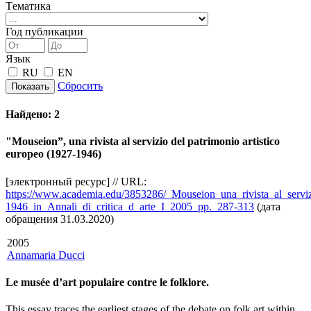
Tематика
Год публикации
Язык
RU
EN
Сбросить
Показать
Найдено:
2
"Mouseion”, una rivista al servizio del patrimonio artistico
europeo (1927-1946)
[электронный ресурс] // URL:
https://www.academia.edu/3853286/_Mouseion_una_rivista_al_serviz
1946_in_Annali_di_critica_d_arte_I_2005_pp._287-313
(дата
обращения 31.03.2020)
2005
Annamaria Ducci
Le musée d’art populaire contre le folklore.
This essay traces the earliest stages of the debate on folk art within