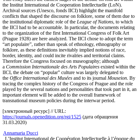
the Institut International de Cooperation Intellectuelle (LoN).
Archival sources (Unesco, fonds IICI) highlight the manifold
conflicts that shaped the discourse on folklore, some of them due to
the institutional diplomatic role of the
League of Nations
, to which
the IICI had to be accountable. In particular, the documents relating
to the organization of the first International Congress of Folk Art
(Prague 1928) are here analyzed. The IICI chose to adopt the term
“art populaire”, rather than speak of ethnology, ethnography or
folklore, as these definitions inevitably implied notions of race,
border, identity, and could incite rivalries and territorial claims.
Therefore the Congress focused on museography; although
a
Commission Internationale des Arts Populaires
existed within the
IICI, the debate on “popular” culture was largely delegated to
the
Office International des Musées
and to its journal
Mouseion
. By
tracing the complex history of the Congress of Prague and the role
played by the several nations and personalities that took part in it, an
important element will be added to the overall framework of
transnational museum policies during the interwar period.
[электронный ресурс] // URL:
https://journals.openedition.org/rgi/1525
(дата обращения
31.03.2020)
Annamaria Ducci
L’Institut International de Coopération Intellectuelle à l’époque du