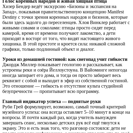
Голос коренных народов и живая хищная птица
Хизер Бендер ведёт экскурсию «Бизоны и экспансия на
Запад», показывая правительственную концепцию Manifest
Destiny с точки зрения коренных народов и бизонов, которые
были здесь задолго до переселенцев. Хлоя Винклер работает с
живыми совами и соколами: птицы просто сидят перед
камерой, время от времени получают лакомство, а дети
приходят в восторг от того, что видят настоящего живого
хищника. В этой простоте и кроется сила: никакой сложной
графики, только подлинный объект и диалог.
Уроки из домашней гостиной: как снегопад учит гибкости
Джордж Миллер показывает геологию и рассказывает, как
устроены реки и озёра Йеллоустоуна. В Вайоминге непогода
иногда запирает его дома, и тогда он просто забирает весь
реквизит с собой и выходит в эфир из собственной гостиной.
Это отношение — гибкость и отсутствие культа студийной
безупречности — пропитывает всю программу.
Главный индикатор успеха — поднятые руки
Руби Грей формулирует, возможно, самый точный критерий
музейного успеха: она всегда оставляет 5–10 минут в конце на
вопросы. И почти каждый раз, когда учитель вынужден
завершать сеанс, несколько детских рук всё ещё тянутся к
экрану. Это и есть знак того, что разговор состоялся: дети не