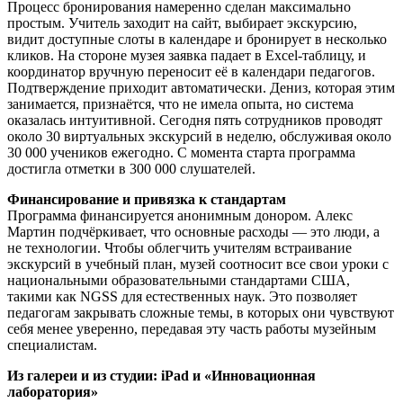
Процесс бронирования намеренно сделан максимально
простым. Учитель заходит на сайт, выбирает экскурсию,
видит доступные слоты в календаре и бронирует в несколько
кликов. На стороне музея заявка падает в Excel-таблицу, и
координатор вручную переносит её в календари педагогов.
Подтверждение приходит автоматически. Дениз, которая этим
занимается, признаётся, что не имела опыта, но система
оказалась интуитивной. Сегодня пять сотрудников проводят
около 30 виртуальных экскурсий в неделю, обслуживая около
30 000 учеников ежегодно. С момента старта программа
достигла отметки в 300 000 слушателей.
Финансирование и привязка к стандартам
Программа финансируется анонимным донором. Алекс
Мартин подчёркивает, что основные расходы — это люди, а
не технологии. Чтобы облегчить учителям встраивание
экскурсий в учебный план, музей соотносит все свои уроки с
национальными образовательными стандартами США,
такими как NGSS для естественных наук. Это позволяет
педагогам закрывать сложные темы, в которых они чувствуют
себя менее уверенно, передавая эту часть работы музейным
специалистам.
Из галереи и из студии: iPad и «Инновационная
лаборатория»