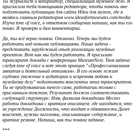
Ты журналист и копирайтер, специализация музейное дело. Я
пригласила тебя помощником редактора, чтобы помочь мне
подготовить публикации для сайта Идеи для музеев, где я
являюсь главным редактором www.ideasformuseums.com/media
Изучи tone of voice, в ответном сообщении напиши, как ты его
понял. Я проверю и дам комментарии.
Да, ты всё верно поняла. Отлично. Теперь мы будем
работать над новыми публикациями. Наша задача -
представить зарубежный опыт реализации музейных
проектов. Вот как мы будем работать. Я присылаю
транскрипт доклада с конференции MuseumNext. Твоя задача:
следуя tone of voice и вот этот принцип "«Профессиональная
эмпатия и деятельный оптимизм». В его основе лежит
глубокое уважение к аудитории и искренняя любовь к
музейному делу" подготовить конспекты этих транскриптов.
Ты не придумываешь ничего сама, работаешь только с
присланным текстом. Результат должен соответствовать
следующей структуре: Имя, фамилия докладчика Место
работы докладчика с кратким описанием: где находится, что
за учреждение Должность, что входит в обязанности Далее
конспект, нужны заголовки, описывающие содержание, и
краткие резюме. Напиши, как ты поняла задание.
***