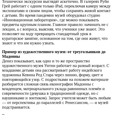
Технически экскурсии выглядят аскетично. В галереях Руби
Грей работает с одним только iPad, переключая камеру между
экспонатами и своим лицом, чтобы сохранять живой контакт
с детьми. Во время пандемии музей оборудовал студию
«Инновационная лаборатория», где можно показывать
предметы крупным планом. Главное правило: начинать не с
лекции, а с вопроса, выясняя, что ученики уже знают. Это
позволяет на ходу превращать стандартный урок в
кураторское занятие, основанное на том, где они живут, что
знают и что им нужно узнать.
Пример из художественного музея: от треугольников до
Мадонны
Дениз показывает, как одно и то же пространство
художественного музея Уитни работает на разный возраст. С
младшими детьми она рассматривает работу индейского
художника Кевина Ред Стара через линию, форму, цвет и
повторяющийся узор. С подростками на похожем материале
разбирается сложная связь иконографии Мадонны с
младенцем, матриархального уклада равнинных племён и
современности (девушка в традиционной одежде, но с
наушниками и зонтиком). Запрос учителя может быть любым
— от перспективы до параллелей с Ренессансом, — и музей
подстраивается.