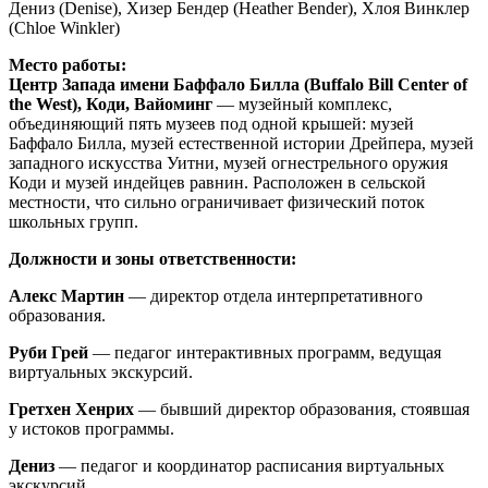
Дениз (Denise), Хизер Бендер (Heather Bender), Хлоя Винклер
(Chloe Winkler)
Место работы:
Центр Запада имени Баффало Билла (Buffalo Bill Center of
the West), Коди, Вайоминг
— музейный комплекс,
объединяющий пять музеев под одной крышей: музей
Баффало Билла, музей естественной истории Дрейпера, музей
западного искусства Уитни, музей огнестрельного оружия
Коди и музей индейцев равнин. Расположен в сельской
местности, что сильно ограничивает физический поток
школьных групп.
Должности и зоны ответственности:
Алекс Мартин
— директор отдела интерпретативного
образования.
Руби Грей
— педагог интерактивных программ, ведущая
виртуальных экскурсий.
Гретхен Хенрих
— бывший директор образования, стоявшая
у истоков программы.
Дениз
— педагог и координатор расписания виртуальных
экскурсий.