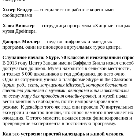
Хизер Бендер
— специалист по работе с коренными
сообществами.
Хлоя Винклер
— сотрудница программы «Хищные птицы»
музея Дрейпера.
Джордж Миллер
— педагог цифровых и выездных
программ, один из пионеров виртуальных туров центра.
Случайное начало: Skype, 70 классов и неожиданный спрос
В 2013 году Центр Запада имени Баффало Билла искал способ
достучаться до школ. Музей находится в сельской местности,
и только 5 000 школьников в год добирались до него очно.
Одна из сотрудниц узнала о платформе Skype in the Classroom
(
прим. ред.: сеть, запущенная Microsoft, которая бесплатно
соединяла учителей с музеями, авторами книг и экспертами
по всему миру для проведения онлайн-уроков
), и музей начал
вести занятия в свободном, почти импровизированном
режиме. К декабрю того же года они провели 70 виртуальных
экскурсий и быстро поняли, что спрос намного превышает их
ожидания. С этого момента начался поиск финансирования и
превращение эксперимента в постоянную программу.
Как это устроено: простой календарь и живой человек