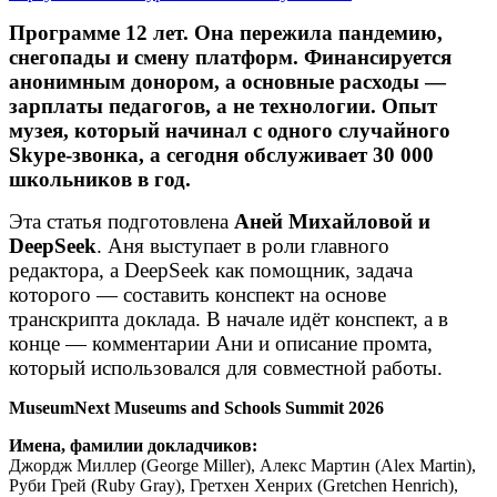
Программе 12 лет. Она пережила пандемию,
снегопады и смену платформ. Финансируется
анонимным донором, а основные расходы —
зарплаты педагогов, а не технологии. Опыт
музея, который начинал с одного случайного
Skype-звонка, а сегодня обслуживает 30 000
школьников в год.
Эта статья подготовлена
Аней Михайловой и
DeepSeek
. Аня выступает в роли главного
редактора, а DeepSeek как помощник, задача
которого — составить конспект на основе
транскрипта доклада. В начале идёт конспект, а в
конце — комментарии Ани и описание промта,
который использовался для совместной работы.
MuseumNext Museums and Schools Summit 2026
Имена, фамилии докладчиков:
Джордж Миллер (George Miller), Алекс Мартин (Alex Martin),
Руби Грей (Ruby Gray), Гретхен Хенрих (Gretchen Henrich),