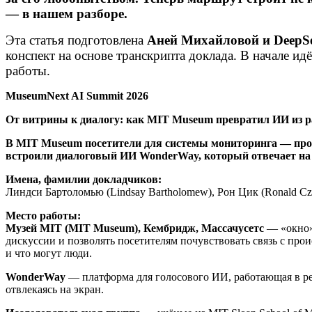
— в нашем разборе.
Эта статья подготовлена
Аней Михайловой и DeepS
конспект на основе транскрипта доклада. В начале и
работы.
MuseumNext AI Summit 2026
От
витрины
к
диалогу
:
как
MIT Museum
превратил
ИИ
из
р
В MIT Museum посетители для системы мониторинга — прос
встроили диалоговый ИИ WonderWay, который отвечает на в
Имена, фамилии докладчиков:
Линдси Бартоломью (Lindsay Bartholomew), Рон Цик (Ronald Czi
Место работы:
Музей MIT (MIT Museum), Кембридж, Массачусетс
— «окно» 
дискуссии и позволять посетителям почувствовать связь с прои
и что могут люди.
WonderWay
— платформа для голосового ИИ, работающая в реа
отвлекаясь на экран.