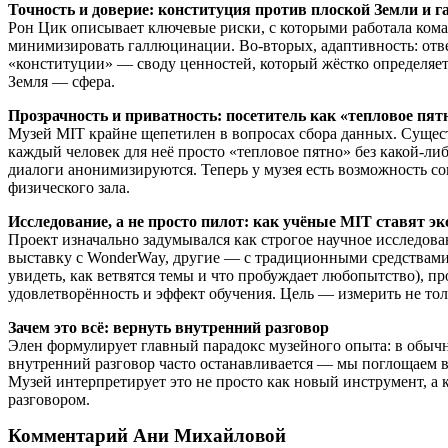
Точность и доверие: конституция против плоской Земли и 
Рон Цик описывает ключевые риски, с которыми работала кома
минимизировать галлюцинации. Во-вторых, адаптивность: отве
«конституции» — своду ценностей, который жёстко определяет, 
Земля — сфера.
Прозрачность и приватность: посетитель как «тепловое пят
Музей MIT крайне щепетилен в вопросах сбора данных. Сущес
каждый человек для неё просто «тепловое пятно» без какой-ли
диалоги анонимизируются. Теперь у музея есть возможность с
физического зала.
Исследование, а не просто пилот: как учёные MIT ставят э
Проект изначально задумывался как строгое научное исследова
выставку с WonderWay, другие — с традиционными средствами и
увидеть, как ветвятся темы и что пробуждает любопытство), п
удовлетворённость и эффект обучения. Цель — измерить не тол
Зачем это всё: вернуть внутренний разговор
Элен формулирует главный парадокс музейного опыта: в обычн
внутренний разговор часто останавливается — мы поглощаем 
Музей интерпретирует это не просто как новый инструмент, а
разговором.
Комментарий Ани Михайловой