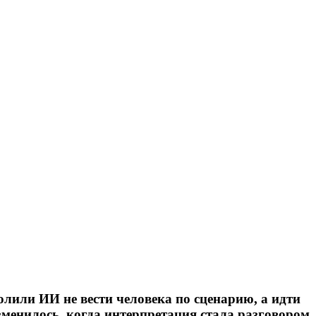
олили ИИ не вести человека по сценарию, а идти
зменилось, когда интерпретация стала разговором