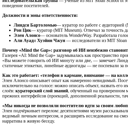
Исследовательская группа
— учёные из MIT Sloan School of 
поведение посетителей.
Должности и зоны ответственности:
Линдси Бартоломью
— куратор по работе с аудиторией 
Рон Цик
— куратор (MIT Museum). Отвечал за точность 
Элен Алонсо
— основатель WonderWay. Разработала голо
Али Ауад
и
Хуэйин Чжун
— исследователи из MIT Sloan 
Почему «Mind the Gap»: разговор об ИИ неизбежно становит
Галерея «AI: Mind the Gap» задумывалась как пространство пр
«Вы можете говорить об ИИ минуту или две, — замечает Линд
статичные этикетки, линейные аудиогиды — не поспевали за п
Как это работает: «телефон в кармане, внимание — на кол
Элен Алонсо описывает опыт как намеренно невидимый. Посети
исключительно на голосе: можно описать объект, назвать его и
слоёв:
кураторский слой знаний
, обученный на проверенном м
прежних интерфейсов (проекций, дополненной реальности, тач-ст
«Мы никогда не позволяли посетителю идти за своим любо
Элен подчёркивает перелом: десятилетиями музеи рассказывали
ведомый личным интересом, и расширять исследование на сме
нарратива в живую беседу.