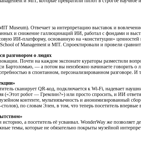
Management и MIT, которые превратили пилот в строгое научное 
(MIT Museum). Отвечает за интерпретацию выставок и вовлечени
данных и снижение галлюцинаций ИИ, работал с фондами и выс
совую ИИ-платформу, основанную на «конституции» ценностей 
School of Management и MIT. Спроектировали и провели сравнит
ся разговором о людях
овокации. Почти на каждом экспонате кураторы разместили вопр
си Бартоломью, — а потом вы неизбежно начинаете говорить о
отребностью в спонтанном, персонализированном разговоре. И т
лекции»
тель сканирует QR-код, подключается к Wi-Fi, надевает наушни
мя («Этот робот — Гремлин?») или просто спросить, и ИИ ответи
узейном контенте, мультиязычность и анонимизированный сбор 
олов), по словам Элен, в том, что теперь посетитель впервые ве
пытством»
 историю, а посетитель её усваивал. WonderWay же позволяет д
жные темы, которые не обязательно покрыты музейной интерпре