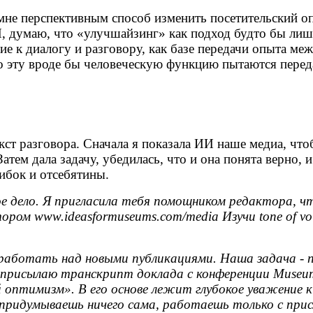
мне перспективным способ изменить посетительский оп
 думаю, что «улучшайзинг» как подход будто бы лиша
ие к диалогу и разговору, как базе передачи опыта ме
что эту вроде бы человеческую функцию пытаются пере
кст разговора. Сначала я показала ИИ наше медиа, чт
атем дала задачу, убедилась, что и она понята верно, 
шибок и отсебятины.
е дело. Я пригласила тебя помощником редактора, ч
тором www.ideasformuseums.com/media Изучи tone of v
ем работать над новыми публикациями. Наша задача 
рисылаю транскрипт доклада с конференции MuseumNex
оптимизм». В его основе лежит глубокое уважение к 
придумываешь ничего сама, работаешь только с при