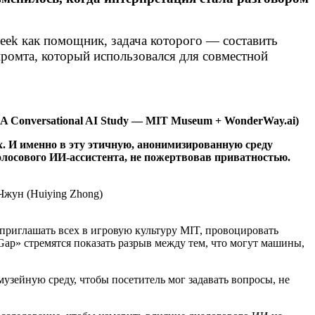
Seek как помощник, задача которого — составить
 промта, который использовался для совместной
 A Conversational AI Study — MIT Museum + WonderWay.ai)
. И именно в эту этичную, анонимизированную среду
олосового ИИ-ассистента, не пожертвовав приватностью.
 Чжун (Huiying Zhong)
приглашать всех в игровую культуру MIT, провоцировать
 Gap» стремятся показать разрыв между тем, что могут машины,
зейную среду, чтобы посетитель мог задавать вопросы, не