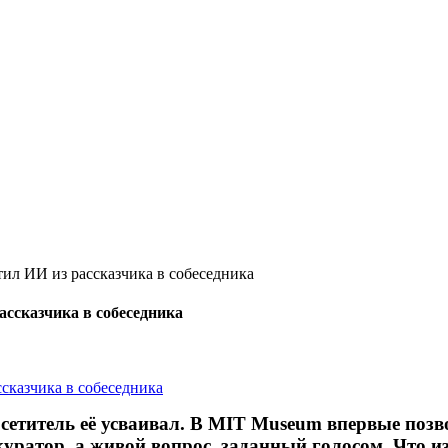
ил ИИ из рассказчика в собеседника
ссказчика в собеседника
сетитель её усваивал. В MIT Museum впервые позв
куратор, а живой вопрос, заданный голосом. Что и