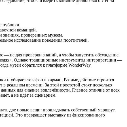
исследование, чтобы измерить влияние диалогового ИИ на
е публики.
тавочной командой.
и знаниях, проверенных музеем.
ельное исследование поведения посетителей.
ос — не для проверки знаний, а чтобы запустить обсуждение.
 людях». Однако традиционные инструменты интерпретации —
огда музей обратился к платформе WonderWay.
ки и убирает телефон в карман. Взаимодействие строится
т в реальном времени. За этой простотой стоят несколько
данных для анализа вовлечённости. Главное отличие от всех
дёт, а не идёт за сценарием.
елать две новые вещи: прокладывать собственный маршрут,
тацией. Это превращает выставку из фиксированного