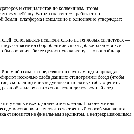
ураторов и специалистов по коллекциям, чтобы
тнему ребёнку. В-третьих, система работает по
кой Земли, платформа немедленно и однозначно утверждает:
телей, основываясь исключительно на тепловых сигнатурах —
ику: согласие на сбор обратной связи добровольное, а все
чтобы составить более целостную картину — от онлайна до
чайным образом распределяют по группам: одни проходят
обирают несколько слоёв данных: стенограммы бесед (чтобы
натов, скопления) и последующее интервью, чтобы оценить
 разнообразие охвата экспонатов и долгосрочный след.
ая и уходя в неожиданные ответвления. В музее же наш
еду, восстанавливает этот естественный способ мышления.
тавка становится не финальным вердиктом, а непрекращающимся