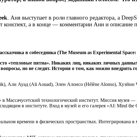
eek
. Аня выступает в роли главного редактора, а Deep
дёт конспект, а в конце — комментарии Ани и описание
ассказчика
в
собеседника
(The Museum as Experimental Space:
то «тепловые пятна». Никаких лиц, никаких личных данных
опросы, но не следит. История о том, как можно внедрить г
k), Али Ауад (Ali Aouad), Элен Алонсо (Hélène Alonso), Хуэйин
в Массачусетский технологический институт. Миссия музея — 
сходящим в институте. Вход в музей и его галерея «AI: Mind the
льном времени в физических пространствах. Интегрирована в му