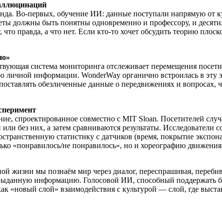
галлюцинаций
нда. Во-первых, обучение ИИ: данные поступали напрямую от к
ты должны быть понятны одновременно и профессору, и десятиле
что правда, а что нет. Если кто-то хочет обсудить теорию плос
но»
твующая система мониторинга отслеживает перемещения посети
бо личной информации. WonderWay органично встроилась в эту эт
опоставлять обезличенные данные о передвижениях и вопросах, 
ксперимент
ние, спроектированное совместно с MIT Sloan. Посетителей слу
ли без них, а затем сравниваются результаты. Исследователи с
ространственную статистику с датчиков (время, покрытие экспо
ько «понравилось/не понравилось», но и хореографию движения,
ой жизни мы познаём мир через диалог, переспрашивая, перебив
выданную информацию. Голосовой ИИ, способный поддержать бес
 как «новый слой» взаимодействия с культурой — слой, где выс