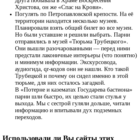
друга побывала в Храме Воскресения
Христова, он же «Спас на Крови».
Погулять по Петропавловской крепости. На её
территории находится несколько музеев.
Планировали взять общий билет во все музеи.
Но были уставшие и решили выбрать. Парни
отправились в музей «Тюрьма Трубецкого».
Они вышли разочарованными — перед ними
предстали лаконичные интерьеры (что понятно)
и минимум информации. Экскурсовода,
аудиогида, qr-кодов они не нашли. Кто такой
Трубецкой и почему он сидел именно в этой
тюрьме, для них осталось загадкой.
В «Потерне и казематах Государева бастиона»
парни шли быстро, их целью стали стулья у
выхода. Мы с сестрой гуляли дольше, читали
информацию и впитывали дух подземных
переходов.
Использовали ли Вы сайты этих