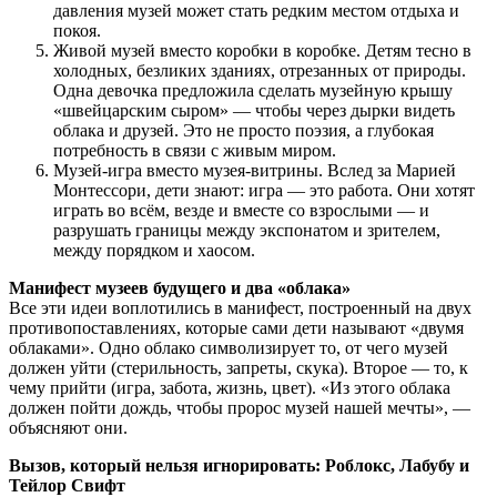
давления музей может стать редким местом отдыха и
покоя.
Живой музей вместо коробки в коробке. Детям тесно в
холодных, безликих зданиях, отрезанных от природы.
Одна девочка предложила сделать музейную крышу
«швейцарским сыром» — чтобы через дырки видеть
облака и друзей. Это не просто поэзия, а глубокая
потребность в связи с живым миром.
Музей-игра вместо музея-витрины. Вслед за Марией
Монтессори, дети знают: игра — это работа. Они хотят
играть во всём, везде и вместе со взрослыми — и
разрушать границы между экспонатом и зрителем,
между порядком и хаосом.
Манифест музеев будущего и два «облака»
Все эти идеи воплотились в манифест, построенный на двух
противопоставлениях, которые сами дети называют «двумя
облаками». Одно облако символизирует то, от чего музей
должен уйти (стерильность, запреты, скука). Второе — то, к
чему прийти (игра, забота, жизнь, цвет). «Из этого облака
должен пойти дождь, чтобы пророс музей нашей мечты», —
объясняют они.
Вызов, который нельзя игнорировать: Роблокс, Лабубу и
Тейлор Свифт