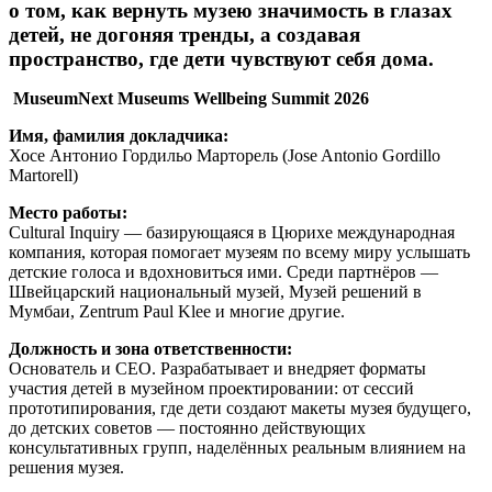
о том, как вернуть музею значимость в глазах
детей, не догоняя тренды, а создавая
пространство, где дети чувствуют себя дома.
MuseumNext
Museums
Wellbeing
Summit 2026
Имя, фамилия докладчика:
Хосе Антонио Гордильо Марторель (Jose Antonio Gordillo
Martorell)
Место работы:
Cultural Inquiry — базирующаяся в Цюрихе международная
компания, которая помогает музеям по всему миру услышать
детские голоса и вдохновиться ими. Среди партнёров —
Швейцарский национальный музей, Музей решений в
Мумбаи, Zentrum Paul Klee и многие другие.
Должность и зона ответственности:
Основатель и CEO. Разрабатывает и внедряет форматы
участия детей в музейном проектировании: от сессий
прототипирования, где дети создают макеты музея будущего,
до детских советов — постоянно действующих
консультативных групп, наделённых реальным влиянием на
решения музея.