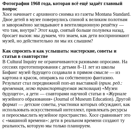
Фотография 1968 года, которая всё ещё задаёт главный
вопрос
Хосе начинает с архивного снимка из газеты Montana Standard.
Двое детей в музее повернулись спиной к великим полотнам
и заворожённо заглядывают в вентиляционную решётку —
что там, внутри? Этот кадр, снятый больше полувека назад,
бросает вызов: мы думаем, что знаем, как дети воспринимают
музей, но действительно ли мы их слышим?
Как спросить и как услышать: мастерские, советы и
статьи в соавторстве
В Cultural Inquiry не ограничиваются разовыми опросами. На
сессиях прототипирования с детьми 8–11 лет из школы
Бифанг музей будущего создавали в прямом смысле — из
картона и красок, опираясь на собственную фантазию.
Результат стал передвижной поп-ап выставкой (
прим. ред.:
временная, легко транспортируемая экспозиция
) «Музеи
будущего», а дети — соавторами научной статьи в «Журнале
музейного образования» (Journal of Museum Education). Другой
формат — детские советы, участники которых обсуждают, как
использовать искусственный интеллект, привлекать ресурсы
и переосмыслить музейное пространство. Хосе сравнивает это
с «машиной времени»: дети в реальном времени создают ту
реальность, которую мы только планируем.