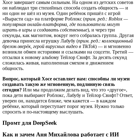
Хосе завершает самым сильным. На одном из детских советов
он наблюдал три стихийных способа создать общность — и
ни один не шёл из музея. Один ребёнок пришёл с игрой
«Вырасти сад» на платформе Роблокс (
прим. ред.: Roblox —
популярная онлайн-платформа, где пользователи могут
играть в игры и создавать собственные
), и через три
секунды, как магнитом, вокруг него собралась группа. Другая
девочка принесла игрушку Лабубу (
прим. ред.: коллекционный
брелок-зверёк, герой вирусных видео в TikTok
) — и мгновенно
возникли обмен историями и ссылками на соцсети. Третий —
отсылки к новому альбому Тейлор Свифт. За десять секунд
сложилась живая, наполненная смехом и движением
общность.
Вопрос, который Хосе оставляет нам: способны ли музеи
создавать такую же мгновенную, подлинную связь
сегодня?
Или мы продолжим делать вид, что это «другое»,
пока дети выбирают Роблокс, Лабубу и Тейлор Свифт? Ответ,
уверен он, находится ближе, чем кажется — в каждом
ребёнке, который переступает порог музея. Нужно только
спросить и по-настоящему выслушать.
Промт для DeepSeek
Как и зачем Аня Михайлова работает с ИИ