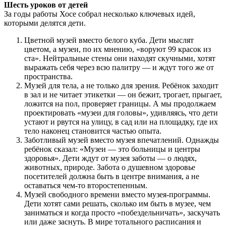
Шесть уроков от детей
За годы работы Хосе собрал несколько ключевых идей,
которыми делятся дети.
Цветной музей вместо белого куба. Дети мыслят
цветом, а музеи, по их мнению, «воруют 99 красок из
ста». Нейтральные стены они находят скучными, хотят
выражать себя через всю палитру — и ждут того же от
пространства.
Музей для тела, а не только для зрения. Ребёнок заходит
в зал и не читает этикетки — он бежит, трогает, прыгает,
ложится на пол, проверяет границы. А мы продолжаем
проектировать «музеи для головы», удивляясь, что дети
устают и рвутся на улицу, в сад или на площадку, где их
тело наконец становится частью опыта.
Заботливый музей вместо музея впечатлений. Однажды
ребёнок сказал: «Музеи — это больницы и центры
здоровья». Дети ждут от музея заботы — о людях,
животных, природе. Забота о душевном здоровье
посетителей должна быть в центре внимания, а не
оставаться чем-то второстепенным.
Музей свободного времени вместо музея-программы.
Дети хотят сами решать, сколько им быть в музее, чем
заниматься и когда просто «побездельничать», заскучать
или даже заснуть. В мире тотального расписания и