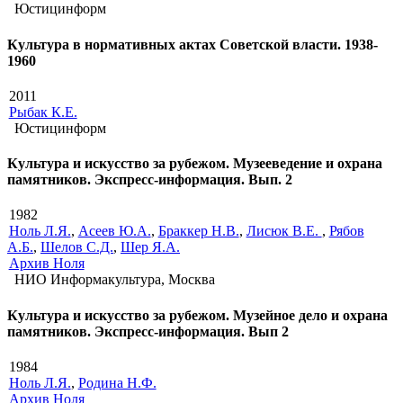
Юстицинформ
Культура в нормативных актах Советской власти. 1938-
1960
2011
Рыбак К.Е.
Юстицинформ
Культура и искусство за рубежом. Музееведение и охрана
памятников. Экспресс-информация. Вып. 2
1982
Ноль Л.Я.
,
Асеев Ю.А.
,
Браккер Н.В.
,
Лисюк В.Е.
,
Рябов
А.Б.
,
Шелов С.Д.
,
Шер Я.А.
Архив Ноля
НИО Информакультура, Москва
Культура и искусство за рубежом. Музейное дело и охрана
памятников. Экспресс-информация. Вып 2
1984
Ноль Л.Я.
,
Родина Н.Ф.
Архив Ноля