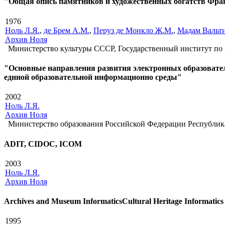
"Общая опись памятников и художественных богатств Фран
1976
Ноль Л.Я.
,
де Брем А.М.
,
Перуз де Монкло Ж.М.
,
Мадам Вальт
Архив Ноля
Министерство культуры СССР, Государственный институт п
"Основные направления развития электронных образовател
единой образовательной информационно среды"
2002
Ноль Л.Я.
Архив Ноля
Министерство образования Российской Федерации Республи
ADIT, CIDOC, ICOM
2003
Ноль Л.Я.
Архив Ноля
Archives and Museum InformaticsCultural Heritage Informatic
1995