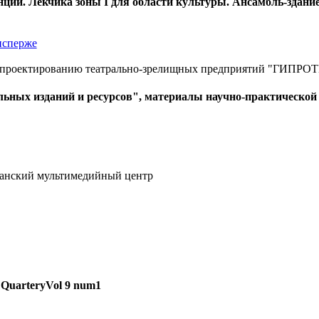
ции. Лекчика зоны I для области культуры. Ансамбль-здани
исперже
о проектированию театрально-зрелищных предприятий "ГИПРО
ьных изданий и ресурсов", материалы научно-практической
канский мультимедийный центр
s QuarteryVol 9 num1