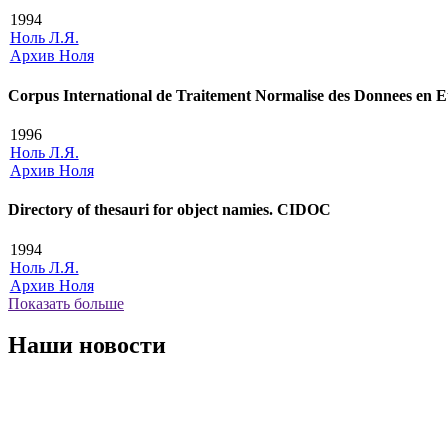
1994
Ноль Л.Я.
Архив Ноля
Corpus International de Traitement Normalise des Donnees en 
1996
Ноль Л.Я.
Архив Ноля
Directory of thesauri for object namies. CIDOC
1994
Ноль Л.Я.
Архив Ноля
Показать больше
Наши новости