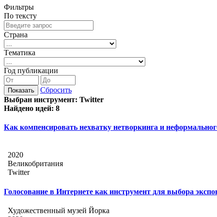
Фильтры
По тексту
Страна
Tематика
Год публикации
Сбросить
Показать
Выбран инструмент: Twitter
Найдено идей: 8
Как компенсировать нехватку нетворкинга и неформальног
2020
Великобритания
Twitter
Голосование в Интернете как инструмент для выбора экспо
Художественный музей Йорка