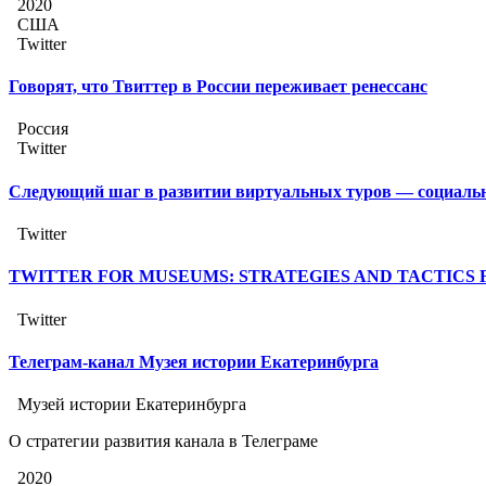
2020
США
Twitter
Говорят, что Твиттер в России переживает ренессанс
Россия
Twitter
Следующий шаг в развитии виртуальных туров — социаль
Twitter
TWITTER FOR MUSEUMS: STRATEGIES AND TACTICS 
Twitter
Телеграм-канал Музея истории Екатеринбурга
Музей истории Екатеринбурга
О стратегии развития канала в Телеграме
2020