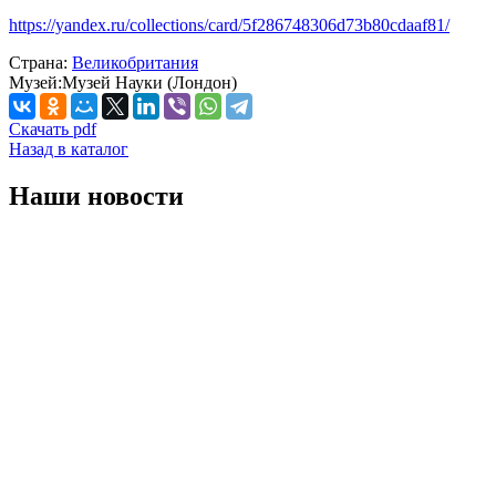
https://yandex.ru/collections/card/5f286748306d73b80cdaaf81/
Страна:
Великобритания
Музей:
Музей Науки (Лондон)
Скачать pdf
Назад в каталог
Наши новости