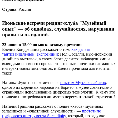
Страна
: Россия
Июньские встречи ридинг-клуба "Музейный
опыт" — об ошибках, случайностях, нарушении
правил и ожиданий.
23 июня в 15.00 по московскому времени:
Еленна Кондрашина расскажет о том,
как делать
"антивандальные" экспозиции
: Пол Орселли, нью-йоркский
дизайнер выставок, в своем блоге делится наблюдениями и
выводами из своего сорокалетнего опыта починки сломанных
интерактивных экспонатов, и Елена прочитала для нас этот
текст.
Наталья Фукс познакомит нас с
опытом Музея келабитов
,
одного из коренных народов на Борнео: в музее сознательно
ограничили использование цифровых технологий. К чему это
привело и потребовался ли музею пересмотр такой стратегии?
Наталья Гришина расскажет о пользе «хаоса» музейных
запасников и «счастливой случайности» —
прототипе
цифрового инструмента Serendipity
, который, по задумке