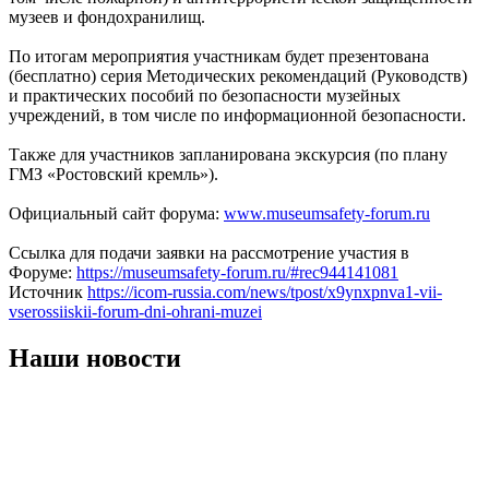
музеев и фондохранилищ.
По итогам мероприятия участникам будет презентована
(бесплатно) серия Методических рекомендаций (Руководств)
и практических пособий по безопасности музейных
учреждений, в том числе по информационной безопасности.
Также для участников запланирована экскурсия (по плану
ГМЗ «Ростовский кремль»).
Официальный сайт форума:
www.museumsafety-forum.ru
Ссылка для подачи заявки на рассмотрение участия в
Форуме:
https://museumsafety-forum.ru/#rec944141081
Источник
https://icom-russia.com/news/tpost/x9ynxpnva1-vii-
vserossiiskii-forum-dni-ohrani-muzei
Наши новости