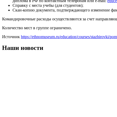
диплома в РФ по контактным телефонам или e-mail:
educ
Справку с места учебы (для студентов);
Скан-копию документа, подтверждающего изменение фами
Командировочные расходы осуществляются за счет направляю
Количество мест в группе ограничено.
Источник
https://ethnomuseum.ru/education/courses/stazhirovki/po
Наши новости