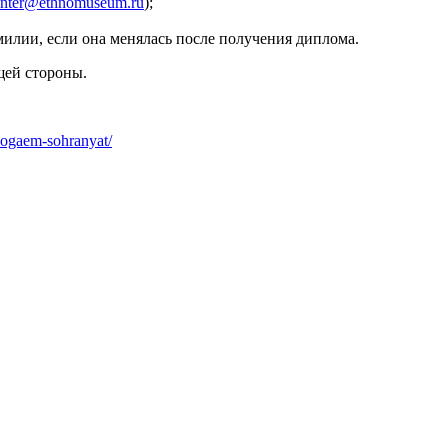
enter@ethnomuseum.ru
);
лии, если она менялась после получения диплома.
щей стороны.
mogaem-sohranyat/