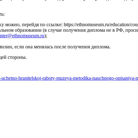
ь:
можно, перейдя по ссылке: https://ethnomuseum.ru/education/cour
ьном образовании (в случае получения диплома не в РФ, прос
enter@ethnomuseum.ru
);
лии, если она менялась после получения диплома.
щей стороны.
pyt-uchetno-hranitelskoj-raboty-muzeya-metodika-nauchnogo-opisaniya