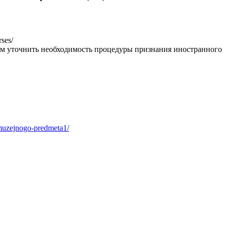
ses/
им уточнить необходимость процедуры признания иностранного
-muzejnogo-predmeta1/