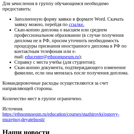
Для зачисления в группу обучающимся необходимо
предоставить:
Заполненную форму заявки в формате Word. Скачать
заявку можно, перейдя по
ссылке.
Скан-копию диплома о высшем или среднем
профессиональном образовании (в случае получения
диплома не в РФ, просим уточнить необходимость
процедуры признания иностранного диплома в РФ по
контактным телефонам или e-
mail:
educenter@ethnomuseum.ru
);
Справку с места учебы (для студентов);
Скан-копию документа, подтверждающего изменение
фамилии, если она менялась после получения диплома.
Командировочные расходы осуществляются за счет
направляющей стороны.
Количество мест в группе ограничено.
Источник
https://ethnomuseum.ru/education/courses/stazhirovki/osnovy-
muzejnoj-deyatelnosti/
Наши новости