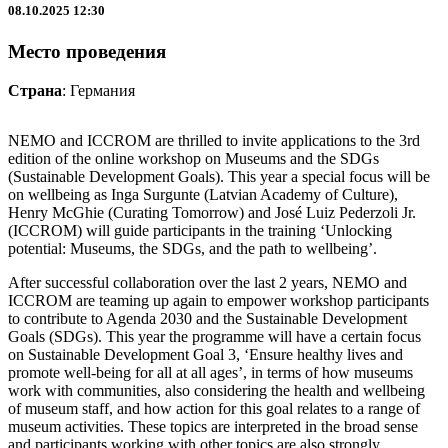
08.10.2025 12:30
Место проведения
Страна
: Германия
NEMO and ICCROM are thrilled to invite applications to the 3rd
edition of the online workshop on Museums and the SDGs
(Sustainable Development Goals). This year a special focus will be
on wellbeing as Inga Surgunte (Latvian Academy of Culture),
Henry McGhie (Curating Tomorrow) and José Luiz Pederzoli Jr.
(ICCROM) will guide participants in the training ‘Unlocking
potential: Museums, the SDGs, and the path to wellbeing’.
After successful collaboration over the last 2 years, NEMO and
ICCROM are teaming up again to empower workshop participants
to contribute to Agenda 2030 and the Sustainable Development
Goals (SDGs). This year the programme will have a certain focus
on Sustainable Development Goal 3, ‘Ensure healthy lives and
promote well-being for all at all ages’, in terms of how museums
work with communities, also considering the health and wellbeing
of museum staff, and how action for this goal relates to a range of
museum activities. These topics are interpreted in the broad sense
and participants working with other topics are also strongly