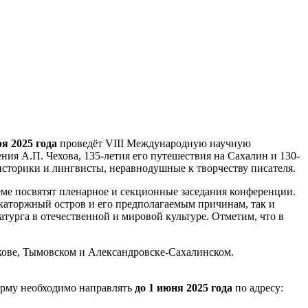
ря 2025 года
проведёт VIII Международную научную
ия А.П. Чехова, 135-летия его путешествия на Сахалин и 130-
сторики и лингвисты, неравнодушные к творчеству писателя.
еме посвятят пленарное и секционные заседания конференции.
каторжный остров и его предполагаемым причинам, так и
атурга в отечественной и мировой культуре. Отметим, что в
акове, Тымовском и Александровске-Сахалинском.
рму необходимо направлять
до 1 июня 2025 года
по адресу: