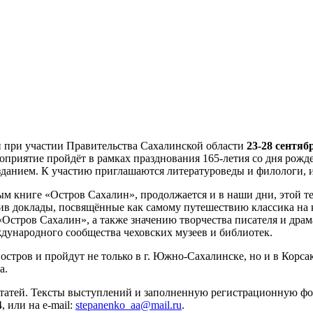
и при участии Правительства Сахалинской области
23-28 сентяб
риятие пройдёт в рамках празднования 165-летия со дня рожден
данием. К участию приглашаются литературоведы и филологи, и
м книге «Остров Сахалин», продолжается и в наши дни, этой т
ив доклады, посвящённые как самому путешествию классика на 
«Остров Сахалин», а также значению творчества писателя и драм
дународного сообщества чеховских музеев и библиотек.
остров и пройдут не только в г. Южно-Сахалинске, но и в Корс
а.
татей. Тексты выступлений и заполненную регистрационную фо
 или на e-mail:
stepanenko_aa@mail.ru
.