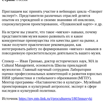
Приглашаем вас принять участие в вебинарах цикла «Говорит
эксперт!». Представители различных отраслей делятся
опытом их учреждений и своими знаниями об инклюзии,
социокультурном проектировании, «Пушкинской карте» и др.
На встрече вы узнаете, что такое «мягкие» навыки, почему
представителям музея важно развивать их и какие
конкурентные преимущества эти качества дают на рынке, а
также получите практические рекомендации, как
интегрировать работу по формированию «мягких» навыков в
повседневную просветительскую деятельность вашего музея.
Спикер — Иван Гринько, доктор исторических наук, MA in
Cultural Management, основатель Школы прикладной
музеологии. Главный научный сотрудник Лаборатории
оценки профессиональных компетенций и развития взрослых
НИИ урбанистики и глобального образования (МГПУ).
Ментор программы «Наставничество в культуре». Музейный
проектировщик и культурный антрополог, эксперт в сфере
наследия и культурной политики.
Источник
https://my.mts-link.ru/j/procultureru/1803mnavyki