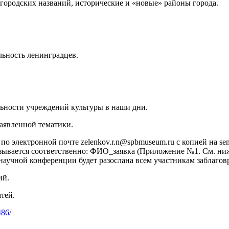
городских названий, исторические и «новые» районы города.
ьность ленинградцев.
ьности учреждений культуры в наши дни.
заявленной тематики.
о электронной почте zelenkov.r.n@spbmuseum.ru с копией на sem
вается соответственно: ФИО_заявка (Приложение №1. См. ниже)
аучной конференции будет разослана всем участникам заблагов
ий.
ка статей.
486/