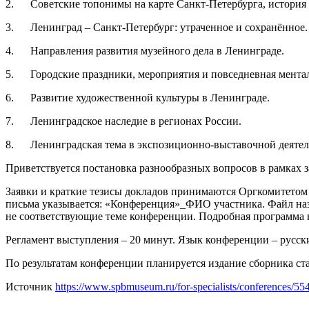
2. Советские топонимы на карте Санкт-Петербурга, история 
3. Ленинград – Санкт-Петербург: утраченное и сохранённое.
4. Направления развития музейного дела в Ленинграде.
5. Городские праздники, мероприятия и повседневная ментал
6. Развитие художественной культуры в Ленинграде.
7. Ленинградское наследие в регионах России.
8. Ленинградская тема в экспозиционно-выставочной деятел
Приветствуется постановка разнообразных вопросов в рамках 
Заявки и краткие тезисы докладов принимаются Оргкомитетом п
письма указывается: «Конференция»_ФИО участника. Файл назы
не соответствующие теме конференции. Подробная программа н
Регламент выступления – 20 минут. Язык конференции – русск
По результатам конференции планируется издание сборни
Источник
https://www.spbmuseum.ru/for-specialists/conferences/55