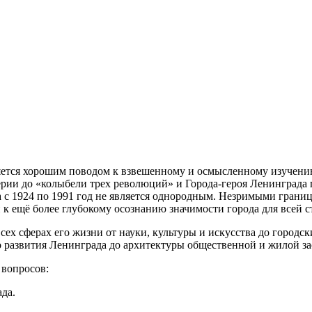
ется хорошим поводом к взвешенному и осмысленному изучению 
ии до «колыбели трех революций» и Города-героя Ленинграда п
а с 1924 по 1991 год не является однородным. Незримыми грани
к ещё более глубокому осознанию значимости города для всей с
всех сферах его жизни от науки, культуры и искусства до город
 развития Ленинграда до архитектуры общественной и жилой зас
вопросов:
да.